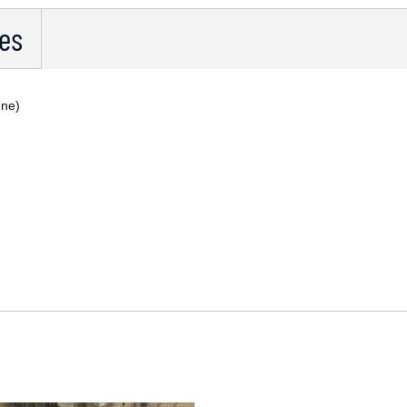
ues
gne)